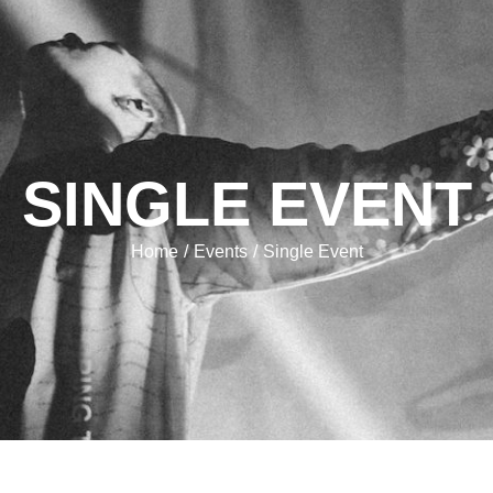
SINGLE EVENT
Home
Events
Single Event
/
/