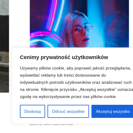
Cenimy prywatność użytkowników
Używamy plików cookie, aby poprawić jakość przeglądania,
wyświetlać reklamy lub treści dostosowane do
indywidualnych potrzeb użytkowników oraz analizować ruch
na stronie. Kliknięcie przycisku „Akceptuj wszystkie” oznacz
zgodę na wykorzystywanie przez nas plików cookie.
MAY 18, 2023
Dostosuj
Odrzuć wszystkie
Akceptuj wszystko
DEMY
CASINO THEAT
ND
PARIS, FRANCE