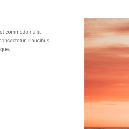
amet commodo nulla
 consectetur. Faucibus
eque.