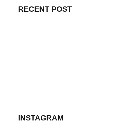
RECENT POST
HELLO WORLD!
9 stycznia, 2025
EVEN DELUDED
DEMAGOGUES
RENOUNCED
13 marca, 2023
ANIMATION
SHORT FILM 2018
13 marca, 2023
INSTAGRAM