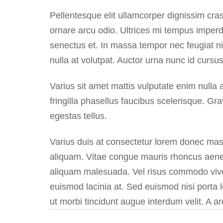
Pellentesque elit ullamcorper dignissim cras.
ornare arcu odio. Ultrices mi tempus imperdi
senectus et. In massa tempor nec feugiat nis
nulla at volutpat. Auctor urna nunc id cursu
Varius sit amet mattis vulputate enim null
fringilla phasellus faucibus scelerisque. Gra
egestas tellus.
Varius duis at consectetur lorem donec mass
aliquam. Vitae congue mauris rhoncus aenean
aliquam malesuada. Vel risus commodo viv
euismod lacinia at. Sed euismod nisi porta l
ut morbi tincidunt augue interdum velit. A 