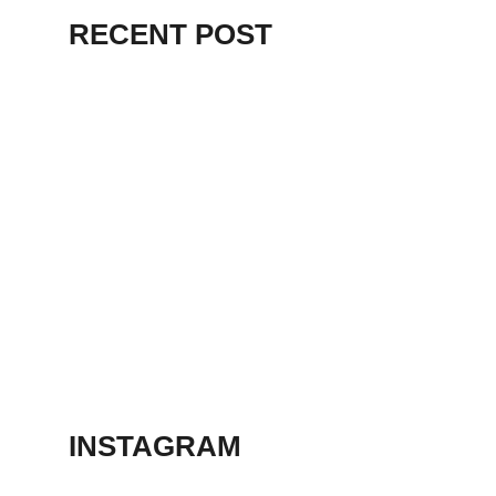
RECENT POST
HELLO WORLD!
9 stycznia, 2025
EVEN DELUDED
DEMAGOGUES
RENOUNCED
13 marca, 2023
ANIMATION
SHORT FILM 2018
13 marca, 2023
INSTAGRAM