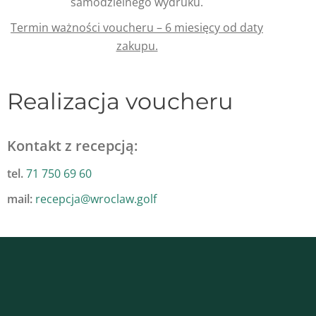
samodzielnego wydruku.
Termin ważności voucheru – 6 miesięcy od daty
zakupu.
Realizacja voucheru
Kontakt z recepcją:
tel.
71 750 69 60
mail:
recepcja@wroclaw.golf