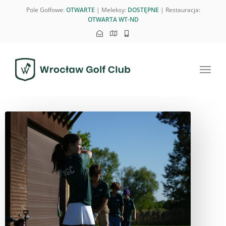
Pole Golfowe:
OTWARTE
| Meleksy:
DOSTĘPNE
| Restauracja:
OTWARTA WT-ND
Toggl
navig