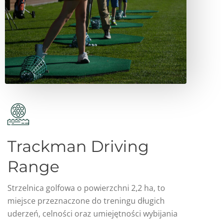
Trackman Driving
Range
Strzelnica golfowa o powierzchni 2,2 ha, to
miejsce przeznaczone do treningu długich
uderzeń, celności oraz umiejętności wybijania