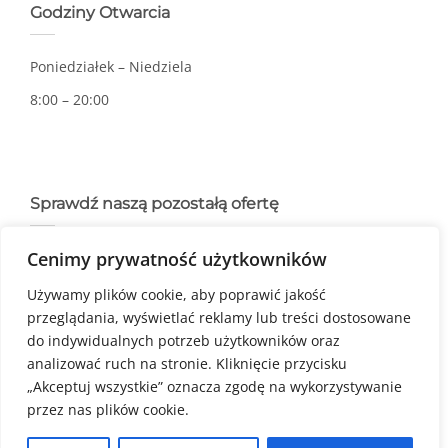
Godziny Otwarcia
Poniedziałek – Niedziela
8:00 – 20:00
Sprawdź naszą pozostałą ofertę
Cenimy prywatność użytkowników
Restauracja |
Eventy
Używamy plików cookie, aby poprawić jakość
przeglądania, wyświetlać reklamy lub treści dostosowane
Regulamin Pola Golfowego
do indywidualnych potrzeb użytkowników oraz
Regulamin Obiektu
analizować ruch na stronie. Kliknięcie przycisku
„Akceptuj wszystkie” oznacza zgodę na wykorzystywanie
Regulamin Driving Range
przez nas plików cookie.
Regulamin Członkostwa