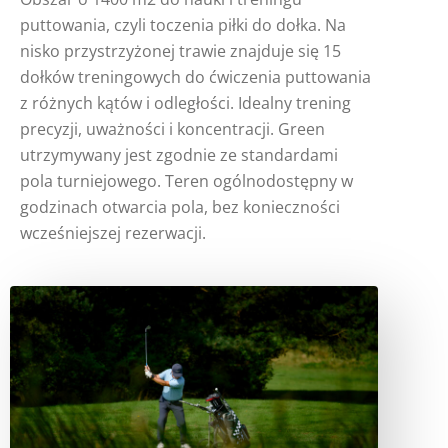
puttowania, czyli toczenia piłki do dołka. Na
nisko przystrzyżonej trawie znajduje się 15
dołków treningowych do ćwiczenia puttowania
z różnych kątów i odległości. Idealny trening
precyzji, uważności i koncentracji. Green
utrzymywany jest zgodnie ze standardami
pola turniejowego. Teren ogólnodostępny w
godzinach otwarcia pola, bez konieczności
wcześniejszej rezerwacji.