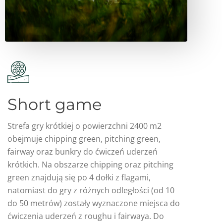
Short game
Strefa gry krótkiej o powierzchni 2400 m2
obejmuje chipping green, pitching green,
fairway oraz bunkry do ćwiczeń uderzeń
krótkich. Na obszarze chipping oraz pitching
green znajdują się po 4 dołki z flagami,
natomiast do gry z różnych odległości (od 10
do 50 metrów) zostały wyznaczone miejsca do
ćwiczenia uderzeń z roughu i fairwaya. Do