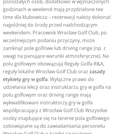
pozostałych osób, dodatkowo w wyznaczonych
godzinach w weekend mają przydzielone tee
time dla klubowicza – rezerwacji należy dokonać
najpóźniej do środy przed nadchodzącym
weekendem. Pracownik Wrocław Golf Club, po
wcześniejszym podaniu przyczyny, może
zamknąć pole golfowe lub driving range (np. z
uwagi na panujące warunki atmosferyczne). Na
polu golfowym obowiązują Reguły Golfa R&A,
reguły lokalne Wrocław Golf Club oraz
zasady
etykiety gry w golfa
. Wyłączne prawo do
udzielania lekcji oraz instruktarzu gry w golfa na
polu golfowym oraz driving range mają
wykwalifikowani instruktorzy gry w golfa
współpracujący z Wrocław Golf Club Wszystkie
osoby znajdujące się na terenie pola golfowego
zobowiązane są do zawiadamiania personelu
Wrocław Golf Club o każdej zauważonej