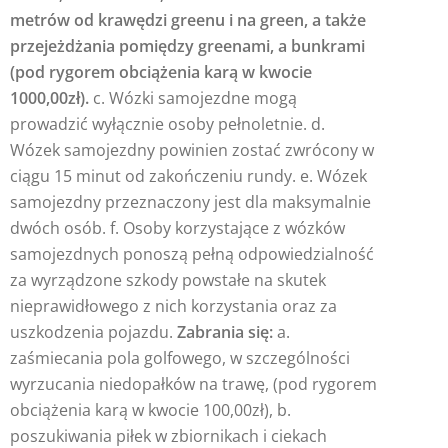
metrów od krawędzi greenu i na green, a także
przejeżdżania
pomiędzy greenami, a bunkrami
(pod rygorem obciążenia karą w kwocie
1000,00zł).
c. Wózki samojezdne mogą
prowadzić wyłącznie osoby pełnoletnie. d.
Wózek samojezdny powinien zostać zwrócony w
ciągu 15 minut od zakończeniu rundy. e. Wózek
samojezdny przeznaczony jest dla maksymalnie
dwóch osób. f. Osoby korzystające z wózków
samojezdnych ponoszą pełną odpowiedzialność
za wyrządzone szkody powstałe na skutek
nieprawidłowego z nich korzystania oraz za
uszkodzenia pojazdu.
Zabrania się:
a.
zaśmiecania pola golfowego, w szczególności
wyrzucania niedopałków na trawę, (pod rygorem
obciążenia karą w kwocie 100,00zł), b.
poszukiwania piłek w zbiornikach i ciekach