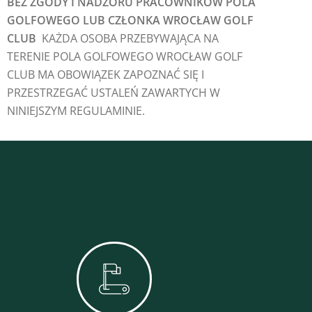
BEZ ZGODY I NADZORU PRACOWNIKÓW POLA
GOLFOWEGO LUB CZŁONKA WROCŁAW GOLF
CLUB
KAŻDA OSOBA PRZEBYWAJĄCA NA
TERENIE POLA GOLFOWEGO WROCŁAW GOLF
CLUB MA OBOWIĄZEK ZAPOZNAĆ SIĘ I
PRZESTRZEGAĆ USTALEŃ ZAWARTYCH W
NINIEJSZYM REGULAMINIE.