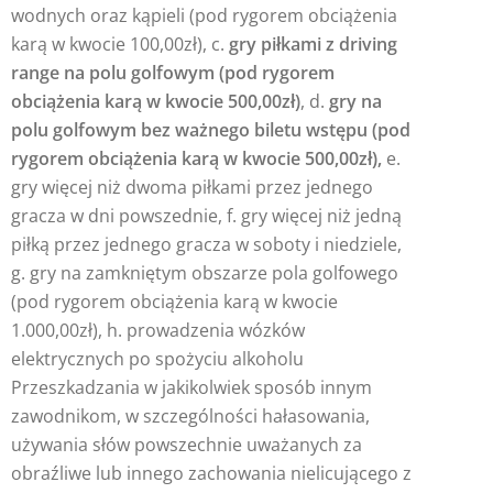
wodnych oraz kąpieli (pod rygorem obciążenia
karą w kwocie 100,00zł), c.
gry piłkami z driving
range na polu golfowym (pod rygorem
obciążenia karą w kwocie 500,00zł)
, d.
gry na
polu golfowym bez ważnego biletu wstępu (pod
rygorem obciążenia karą w
kwocie 500,00zł),
e.
gry więcej niż dwoma piłkami przez jednego
gracza w dni powszednie, f. gry więcej niż jedną
piłką przez jednego gracza w soboty i niedziele,
g. gry na zamkniętym obszarze pola golfowego
(pod rygorem obciążenia karą w kwocie
1.000,00zł), h. prowadzenia wózków
elektrycznych po spożyciu alkoholu
Przeszkadzania w jakikolwiek sposób innym
zawodnikom, w szczególności hałasowania,
używania słów powszechnie uważanych za
obraźliwe lub innego zachowania nielicującego z