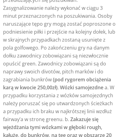
Zasygnalizowanie należy wykonać w ciągu 3
minut przeznaczonych na poszukiwania. Osoby
naruszające tępo gry mogą zostać poproszone o
podniesienie piłki i przejście na kolejny dołek, lub
w skrajnych przypadkach zostaną usunięte z
pola golfowego. Po zakończeniu gry na danym
dołku zawodnicy zobowiązani są niezwłocznie
opuścić green. Zawodnicy zobowiązani są do
naprawy swoich divotów, pitch marków i do
zagrabiania bunkrów
(pod rygorem obciążenia
karą w kwocie 250,00zł)
.
Wózki samojezdne
a. W
przypadku korzystania z wózków samojezdnych
należy poruszać się po utwardzonych ścieżkach
a przypadku ich braku w najkrótszej linii wzdłuż
fairway’a w stronę greenu. b.
Zakazuje się
wjeżdżania tymi wózkami w głęboki rough,
kałuże, do bunkrów, na tee oraz w obszarze 20